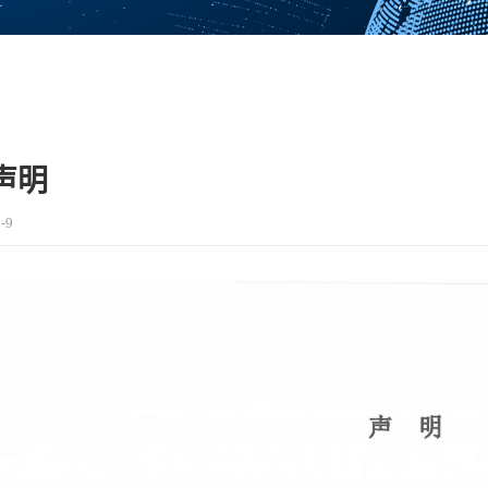
声明
-9