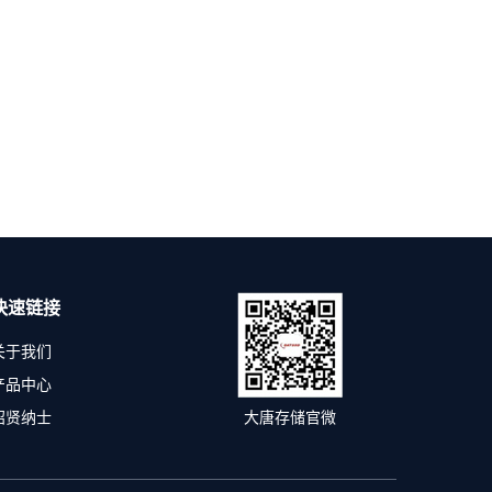
快速链接
关于我们
产品中心
招贤纳士
大唐存储官微