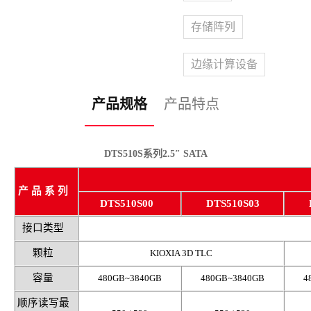
存储阵列
边缘计算设备
产品规格
产品特点
DTS510S系列2.5″ SATA
产 品 系 列
DTS510S00
DTS510S03
接口类型
颗粒
KIOXIA 3D TLC
容量
480GB~3840GB
480GB~3840GB
4
顺序读写最